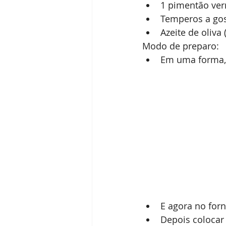
1 pimentão ve
Temperos a gos
Azeite de oliva 
Modo de preparo:
Em uma forma, 
E agora no for
Depois colocar 