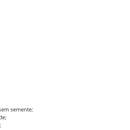
 sem semente;
de;
;