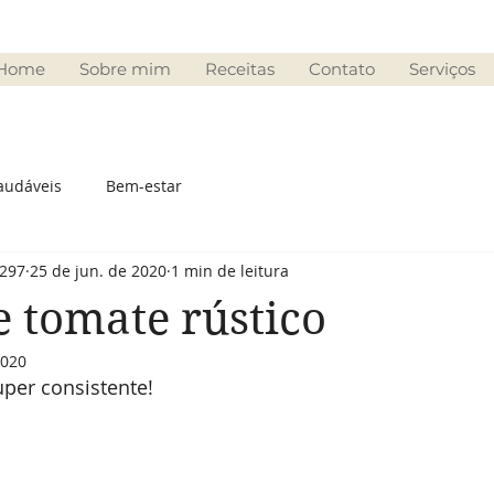
Home
Sobre mim
Receitas
Contato
Serviços
audáveis
Bem-estar
297
25 de jun. de 2020
1 min de leitura
 tomate rústico
2020
per consistente! 