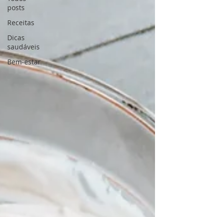
posts
Receitas
Dicas
saudáveis
Bem-estar